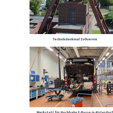
Technikdenkmal Zollverein
Werkstatt für Hochbahn E-Busse in Alsterdor