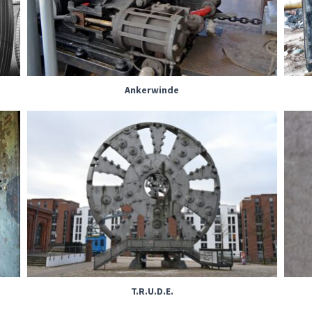
Ankerwinde
T.R.U.D.E.