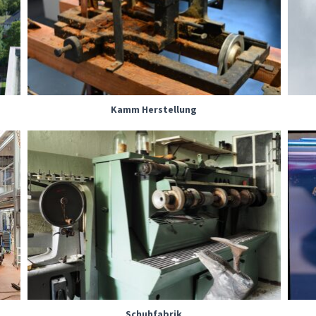
Kamm Herstellung
f
Schuhfabrik