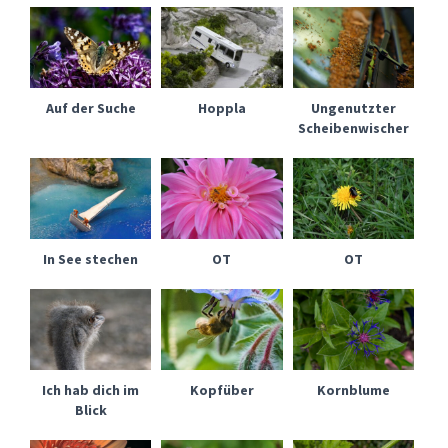
Auf der Suche
Hoppla
Ungenutzter
Scheibenwischer
In See stechen
OT
OT
Ich hab dich im
Kopfüber
Kornblume
Blick