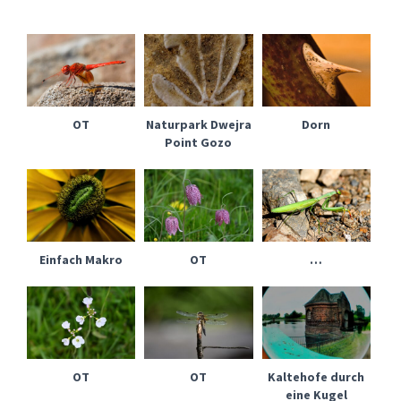
OT
Naturpark Dwejra
Dorn
Point Gozo
Einfach Makro
OT
…
OT
OT
Kaltehofe durch
eine Kugel