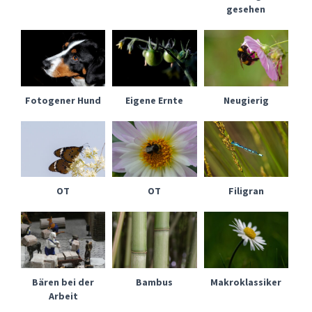
gesehen
Fotogener Hund
Eigene Ernte
Neugierig
OT
OT
Filigran
Bären bei der
Bambus
Makroklassiker
Arbeit