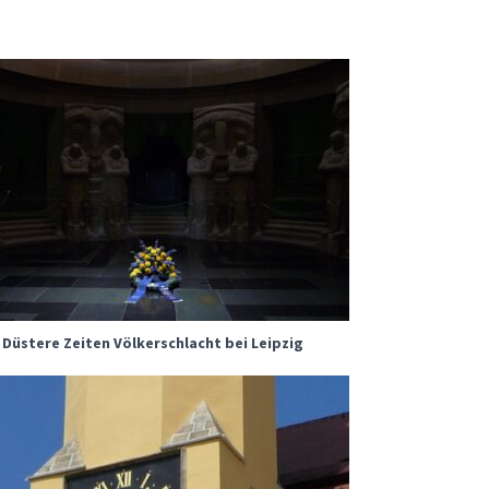
Düstere Zeiten Völkerschlacht bei Leipzig