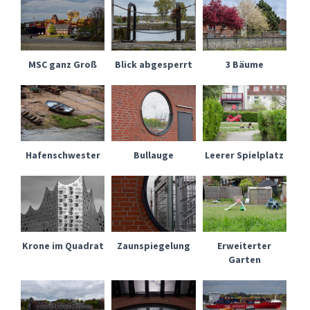
MSC ganz Groß
Blick abgesperrt
3 Bäume
Hafenschwester
Bullauge
Leerer Spielplatz
Krone im Quadrat
Zaunspiegelung
Erweiterter
Garten