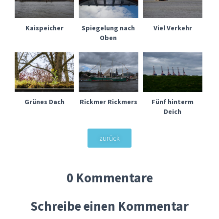
Kaispeicher
Spiegelung nach
Viel Verkehr
Oben
Grünes Dach
Rickmer Rickmers
Fünf hinterm
Deich
zurück
0 Kommentare
Schreibe einen Kommentar