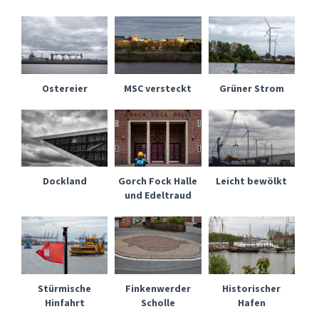
Ostereier
MSC versteckt
Grüner Strom
Dockland
Gorch Fock Halle
Leicht bewölkt
und Edeltraud
Stürmische
Finkenwerder
Historischer
Hinfahrt
Scholle
Hafen