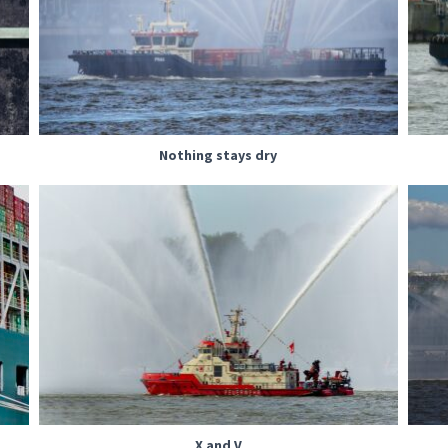
Nothing stays dry
X and V