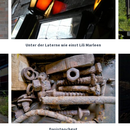
Unter der Laterne wie einst Lili Marleen
Dasistnochgut