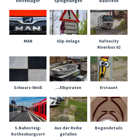
Reifenlager
Spiegelungen
Baustelle
MAN
Slip-Anlage
Hafencity
Riverbus 02
Schwarz-Weiß
…Elbpiraten
Erstaunt
S-Bahnsteig-
Aus der Reihe
Bogendetails
Rothenburgsort
gefallen