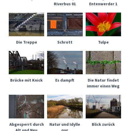
Riverbus 01
Entenwerder 1
Die Treppe
Schrott
Tulpe
Brücke mit Knick
Es dampft
Die Natur findet
immer einen Weg
Abgesperrt durch
Natur und Idylle
Blick zurück
Alt und Neu
pur