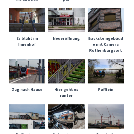
Es blüht im
Neueröffnung
Backsteingebäud
Innenhof
e mit Camera
Rothenburgsort
Zug nach Hause
Hier geht es
Fofftein
runter