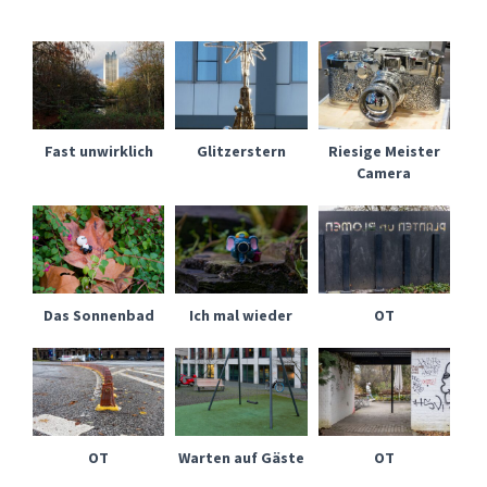
Fast unwirklich
Glitzerstern
Riesige Meister
Camera
Das Sonnenbad
Ich mal wieder
OT
OT
Warten auf Gäste
OT