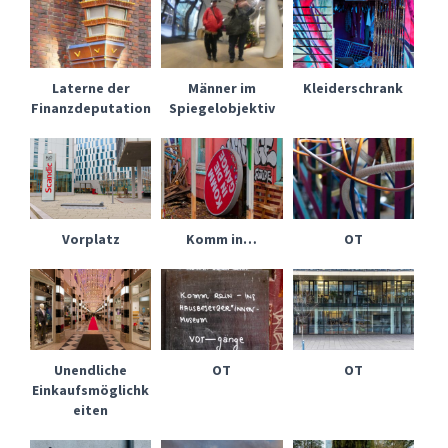
Laterne der
Männer im
Kleiderschrank
Finanzdeputation
Spiegelobjektiv
Vorplatz
Komm in…
OT
Unendliche
OT
OT
Einkaufsmöglichk
eiten