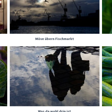
Möve übern Fischmarkt
Was da wohl drin ist