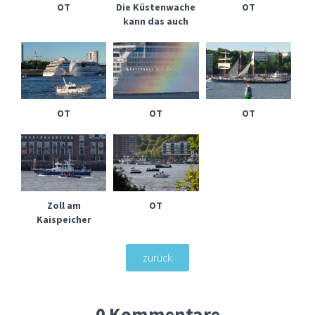
OT
Die Küstenwache
OT
kann das auch
OT
OT
OT
Zoll am
OT
Kaispeicher
zurück
0 Kommentare