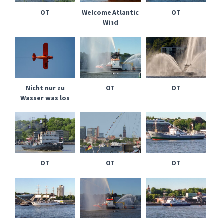
OT
Welcome Atlantic
OT
Wind
Nicht nur zu
OT
OT
Wasser was los
OT
OT
OT