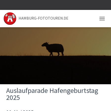
HAMBURG-FOTOTOUREN.DE
NAVIG
Auslaufparade Hafengeburtstag
2025