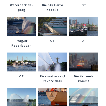
Waterpark äh -
Die SAR Harro
OT
prag
Koepke
Prag.er
OT
OT
Regenbogen
OT
Pixelmator sagt
Die Neuwerk
Rakete dazu
kommt