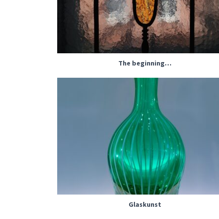
The beginning…
Glaskunst