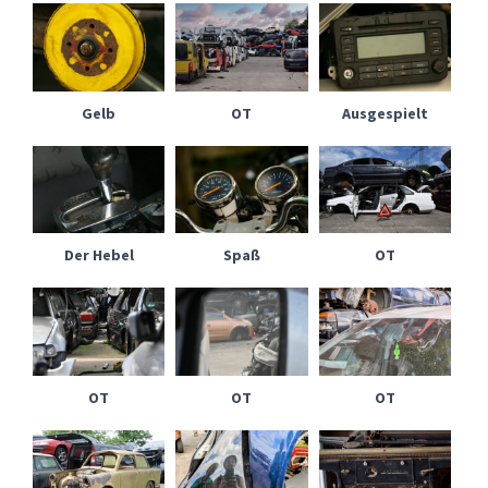
Gelb
OT
Ausgespielt
Der Hebel
Spaß
OT
OT
OT
OT